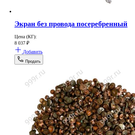
Экран без провода посеребренный
Цена (КГ):
8 037
₽
Добавить
Продать