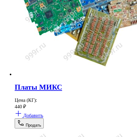
Платы МИКС
Цена (КГ):
440
₽
Добавить
Продать