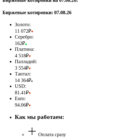
Биржевые котировки на 07.08.26:
Биржевые котировки:
07.08.26
Золото:
11 072₽
Серебро:
162₽
Платина:
4 518₽
Палладий:
3 554₽
Тантал:
14 364₽
USD:
81.41₽
Euro:
94.06₽
Как мы работаем:
Оплата сразу