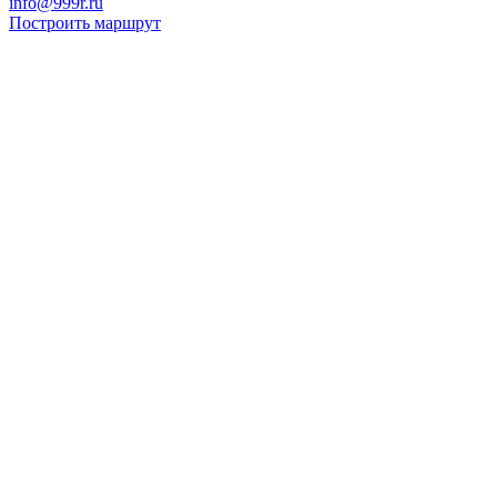
info@999r.ru
Построить маршрут