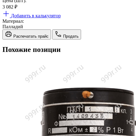
Цена (ШТ).
3 082
₽
Добавить в калькулятор
Материал:
Палладий
Распечатать прайс
Продать
Похожие позиции