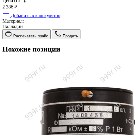
Цена (ШТ).
2 386
₽
Добавить в калькулятор
Материал:
Палладий
Распечатать прайс
Продать
Похожие позиции