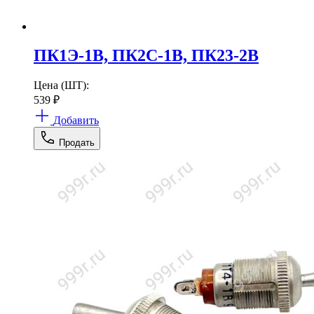
ПК1Э-1В, ПК2С-1В, ПК23-2В
Цена (ШТ):
539
₽
Добавить
Продать