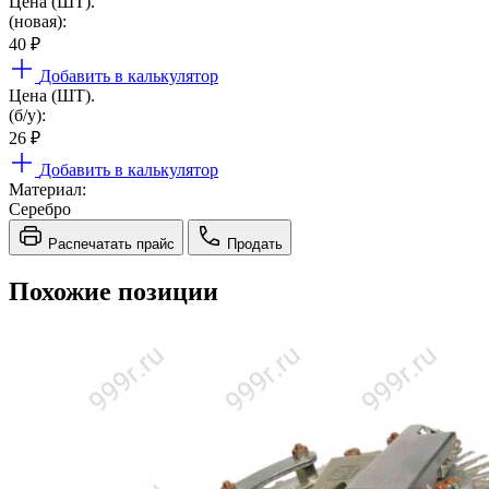
Цена (ШТ).
(новая):
40
₽
Добавить в калькулятор
Цена (ШТ).
(б/у):
26
₽
Добавить в калькулятор
Материал:
Серебро
Распечатать прайс
Продать
Похожие позиции