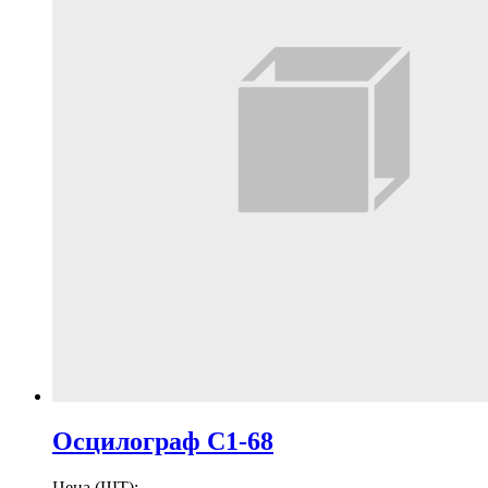
Осцилограф С1-68
Цена (ШТ):