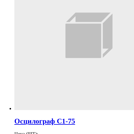
Осцилограф С1-75
Цена (ШТ):