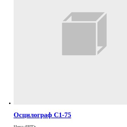
Осцилограф С1-75
Цена (ШТ):