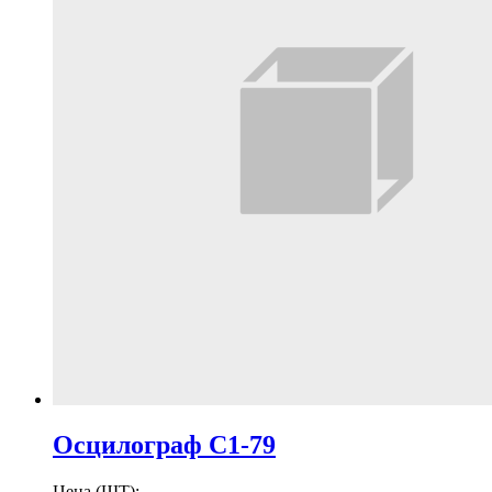
Осцилограф С1-79
Цена (ШТ):