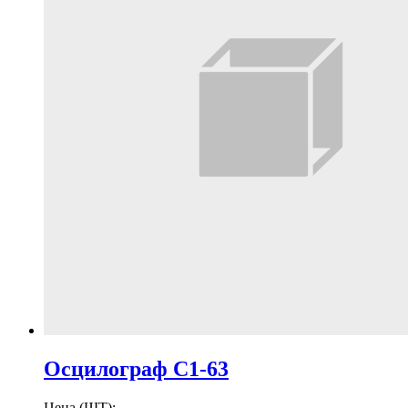
Осцилограф С1-63
Цена (ШТ):