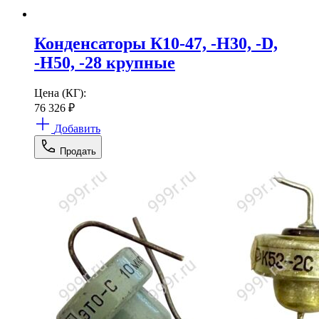
Конденсаторы К10-47, -Н30, -D,
-Н50, -28 крупные
Цена (КГ):
76 326
₽
Добавить
Продать