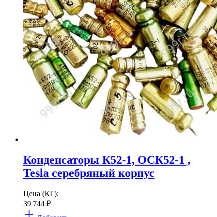
Конденсаторы К52-1, ОСК52-1 ,
Tesla серебряный корпус
Цена (КГ):
39 744
₽