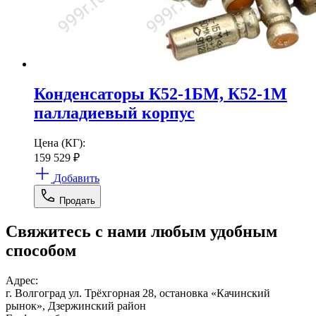
Конденсаторы К52-1БМ, К52-1М
палладиевый корпус
Цена (КГ):
159 529
₽
Добавить
Продать
Свяжитесь с нами любым удобным
способом
Адрес:
г. Волгоград ул. Трёхгорная 28, остановка «Качинский
рынок», Дзержинский район