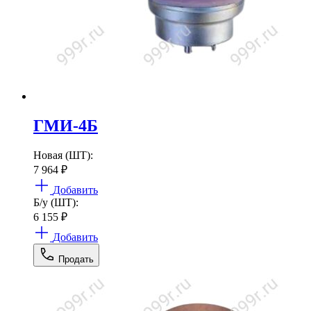
ГМИ-4Б
Новая (ШТ):
7 964
₽
Добавить
Б/у (ШТ):
6 155
₽
Добавить
Продать