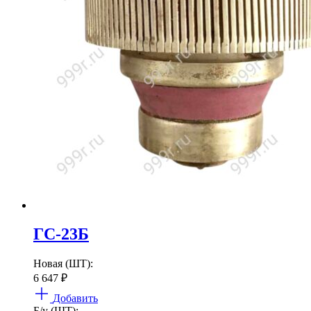
ГС-23Б
Новая (ШТ):
6 647
₽
Добавить
Б/у (ШТ):