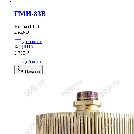
ГМИ-83В
Новая (ШТ):
4 646
₽
Добавить
Б/у (ШТ):
2 785
₽
Добавить
Продать