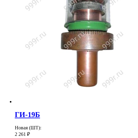
ГИ-19Б
Новая (ШТ):
2 261
₽