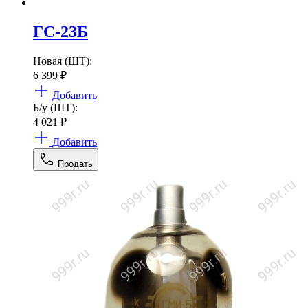
ГС-23Б
Новая (ШТ):
6 399
₽
Добавить
Б/у (ШТ):
4 021
₽
Добавить
Продать