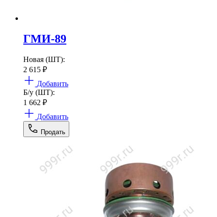
ГМИ-89
Новая (ШТ):
2 615
₽
Добавить
Б/у (ШТ):
1 662
₽
Добавить
Продать