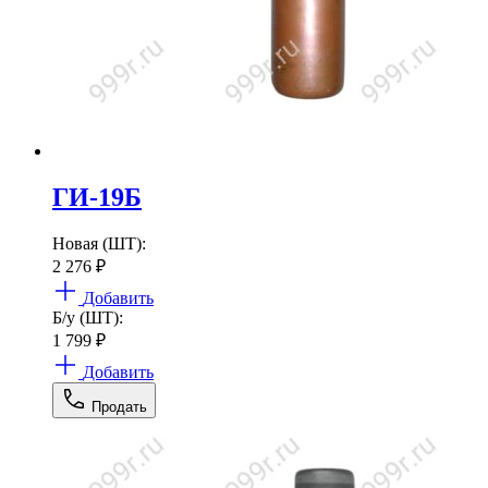
ГИ-19Б
Новая (ШТ):
2 276
₽
Добавить
Б/у (ШТ):
1 799
₽
Добавить
Продать