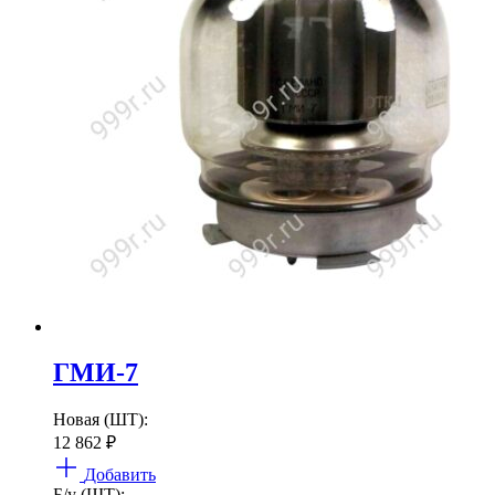
ГМИ-7
Новая (ШТ):
12 862
₽
Добавить
Б/у (ШТ):