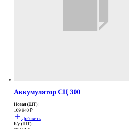
Аккумулятор СЦ 300
Новая (ШТ):
109 940
₽
Добавить
Б/у (ШТ):