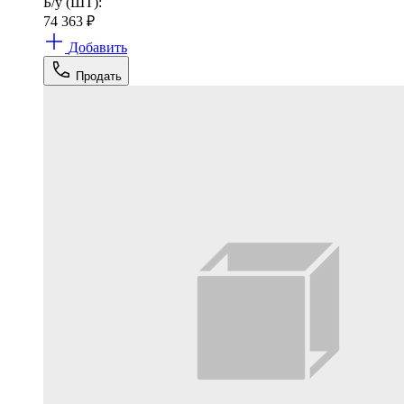
Б/у (ШТ):
74 363
₽
Добавить
Продать