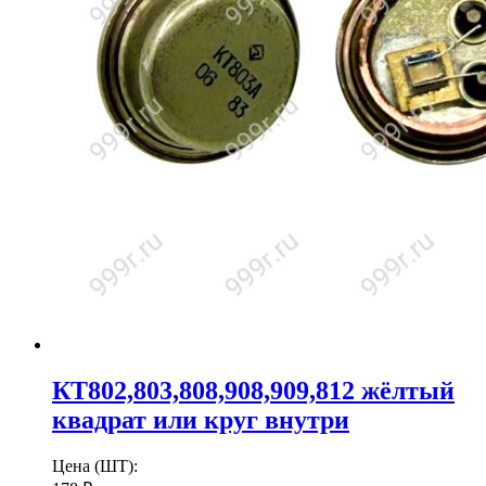
КТ802,803,808,908,909,812 жёлтый
квадрат или круг внутри
Цена (ШТ):