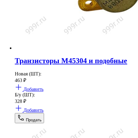
Транзисторы М45304 и подобные
Новая (ШТ):
463
₽
Добавить
Б/у (ШТ):
328
₽
Добавить
Продать