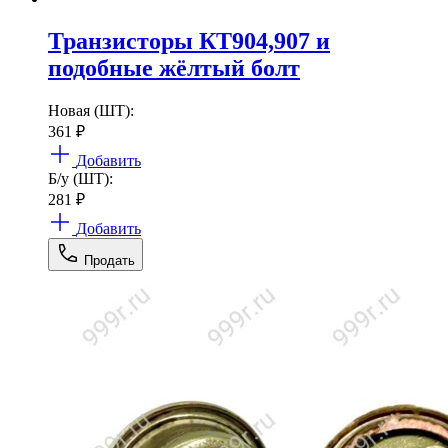
Транзисторы КТ904,907 и
подобные жёлтый болт
Новая (ШТ):
361
₽
Добавить
Б/у (ШТ):
281
₽
Добавить
Продать