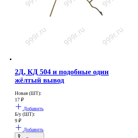
2Д, КД 504 и подобные один
жёлтый вывод
Новая (ШТ):
17
₽
Добавить
Б/у (ШТ):
9
₽
Добавить