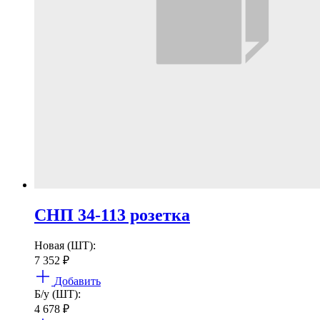
СНП 34-113 розетка
Новая (ШТ):
7 352
₽
Добавить
Б/у (ШТ):
4 678
₽