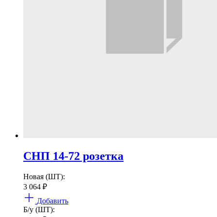
СНП 14-72 розетка
Новая (ШТ):
3 064
₽
Добавить
Б/у (ШТ):