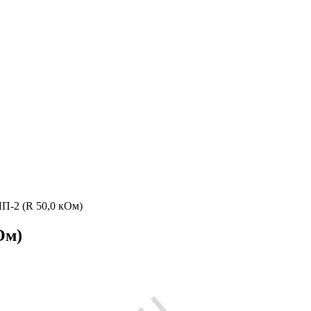
П-2 (R 50,0 кОм)
Ом)