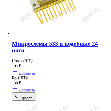
Микросхемы 533 и подобные 24
ноги
Новая (ШТ):
194
₽
Добавить
Б/у (ШТ):
130
₽
Добавить
Продать