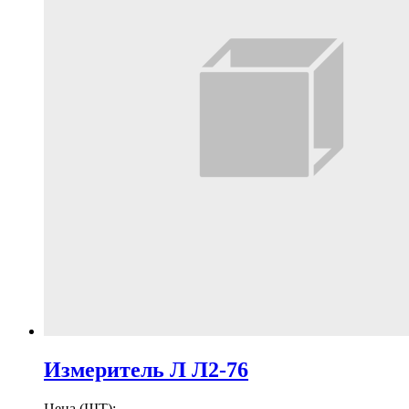
Измеритель Л Л2-76
Цена (ШТ):