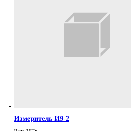
Измеритель И9-2
Цена (ШТ):