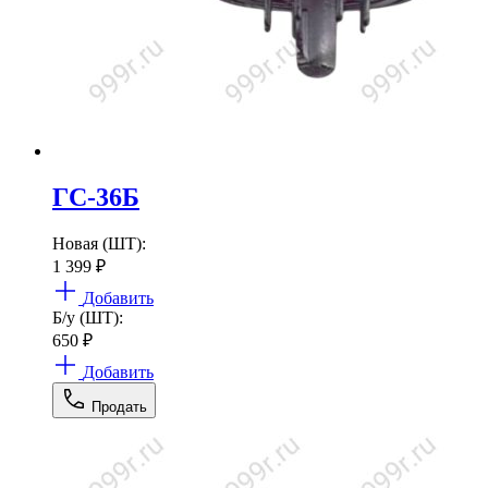
ГС-36Б
Новая (ШТ):
1 399
₽
Добавить
Б/у (ШТ):
650
₽
Добавить
Продать