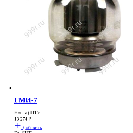
ГМИ-7
Новая (ШТ):
13 274
₽
Добавить
Б/у (ШТ):