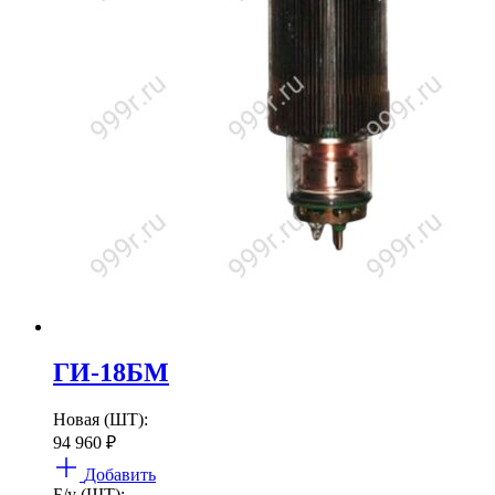
ГИ-18БМ
Новая (ШТ):
94 960
₽
Добавить
Б/у (ШТ):