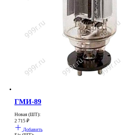
ГМИ-89
Новая (ШТ):
2 715
₽
Добавить
Б/у (ШТ):