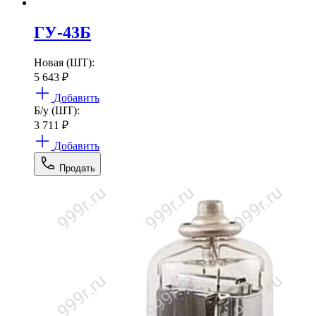
ГУ-43Б
Новая (ШТ):
5 643
₽
Добавить
Б/у (ШТ):
3 711
₽
Добавить
Продать