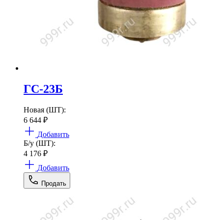
ГС-23Б
Новая (ШТ):
6 644
₽
Добавить
Б/у (ШТ):
4 176
₽
Добавить
Продать