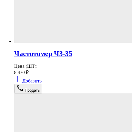
Частотомер Ч3-35
Цена (ШТ):
8 470
₽
Добавить
Продать