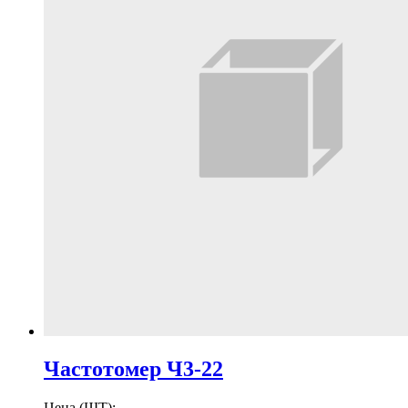
Частотомер Ч3-22
Цена (ШТ):