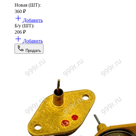
Новая (ШТ):
360
₽
Добавить
Б/у (ШТ):
206
₽
Добавить
Продать