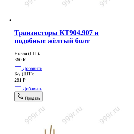
Транзисторы КТ904,907 и
подобные жёлтый болт
Новая (ШТ):
360
₽
Добавить
Б/у (ШТ):
281
₽
Добавить
Продать