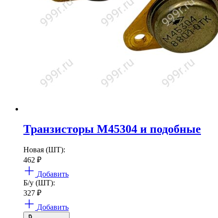
Транзисторы М45304 и подобные
Новая (ШТ):
462
₽
Добавить
Б/у (ШТ):
327
₽
Добавить