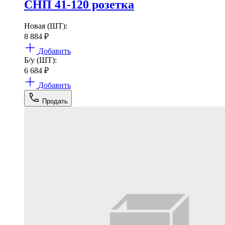
СНП 41-120 розетка
Новая (ШТ):
8 884
₽
Добавить
Б/у (ШТ):
6 684
₽
Добавить
Продать