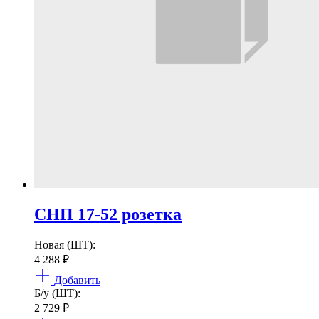
СНП 17-52 розетка
Новая (ШТ):
4 288
₽
Добавить
Б/у (ШТ):
2 729
₽