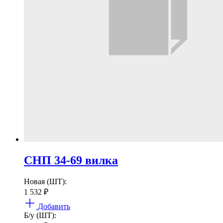
СНП 34-69 вилка
Новая (ШТ):
1 532
₽
Добавить
Б/у (ШТ):