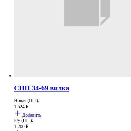
СНП 34-69 вилка
Новая (ШТ):
1 524
₽
Добавить
Б/у (ШТ):
1 200
₽