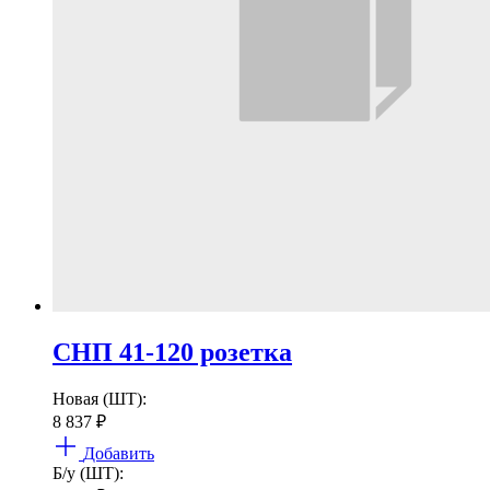
СНП 41-120 розетка
Новая (ШТ):
8 837
₽
Добавить
Б/у (ШТ):