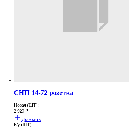
СНП 14-72 розетка
Новая (ШТ):
2 929
₽
Добавить
Б/у (ШТ):