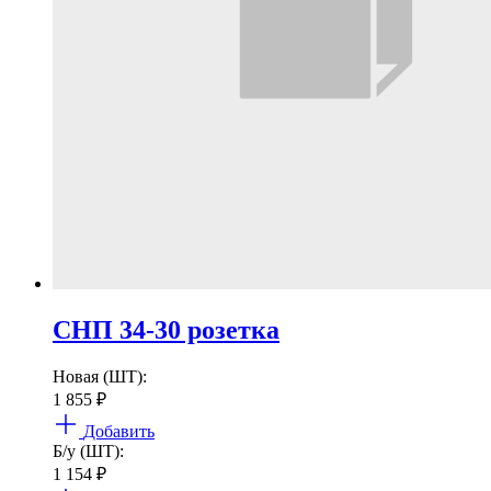
СНП 34-30 розетка
Новая (ШТ):
1 855
₽
Добавить
Б/у (ШТ):
1 154
₽