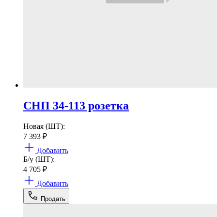
СНП 34-113 розетка
Новая (ШТ):
7 393
₽
Добавить
Б/у (ШТ):
4 705
₽
Добавить
Продать