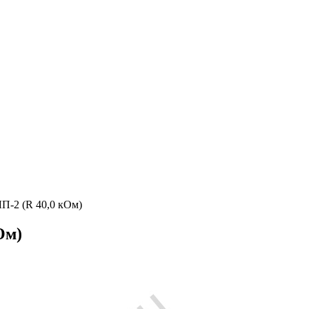
П-2 (R 40,0 кОм)
Ом)