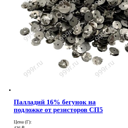
Палладий 16% бегунок на
подложке от резисторов СП5
Цена (Г):
436
₽