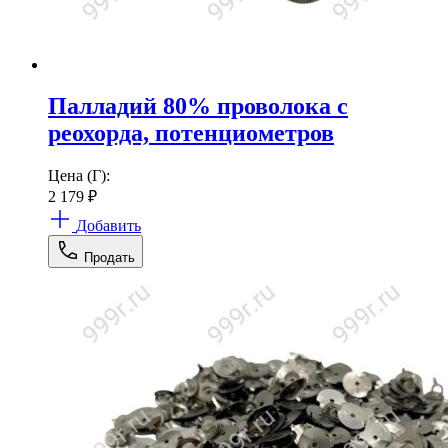
Палладий 80% проволока с
реохорда, потенциометров
Цена (Г):
2 179
₽
Добавить
Продать