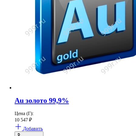
Au золото 99,9%
Цена (Г):
10 547
₽
Добавить