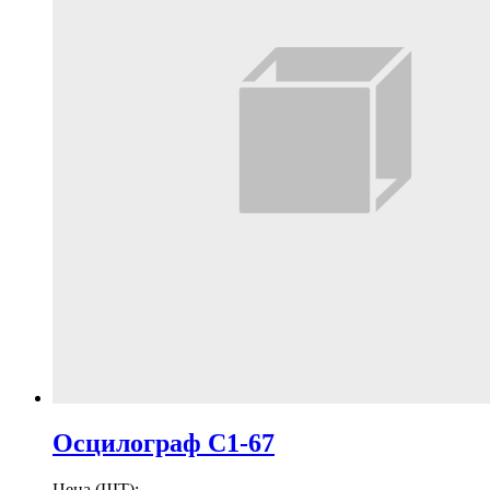
Осцилограф С1-67
Цена (ШТ):