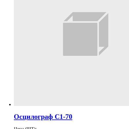
Осцилограф С1-70
Цена (ШТ):