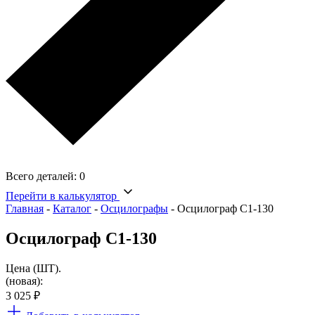
Всего деталей:
0
Перейти в калькулятор
Главная
-
Каталог
-
Осцилографы
-
Осцилограф С1-130
Осцилограф С1-130
Цена (ШТ).
(новая):
3 025
₽