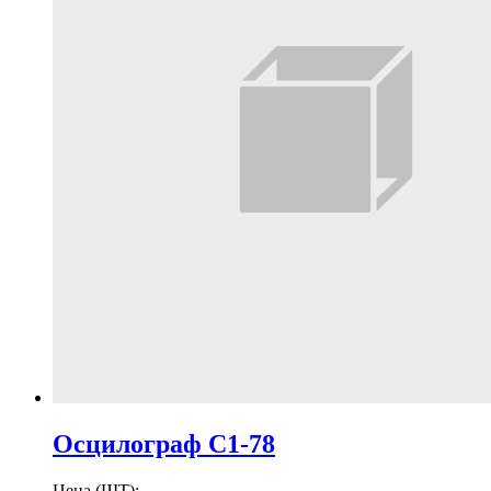
Осцилограф С1-78
Цена (ШТ):