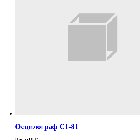
Осцилограф С1-81
Цена (ШТ):