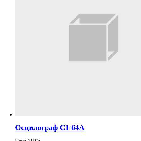
Осцилограф С1-64А
Цена (ШТ):