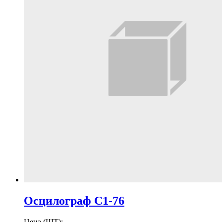
Осцилограф С1-76
Цена (ШТ):