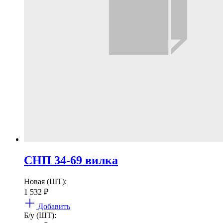
СНП 34-69 вилка
Новая (ШТ):
1 532
₽
Добавить
Б/у (ШТ):