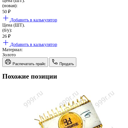
Цена (ШТ).
(новая):
50
₽
Добавить в калькулятор
Цена (ШТ).
(б/у):
26
₽
Добавить в калькулятор
Материал:
Золото
Распечатать прайс
Продать
Похожие позиции