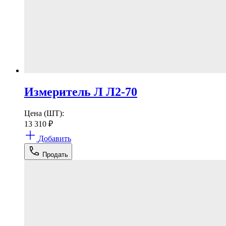
Измеритель Л Л2-70
Цена (ШТ):
13 310
₽
Добавить
Продать