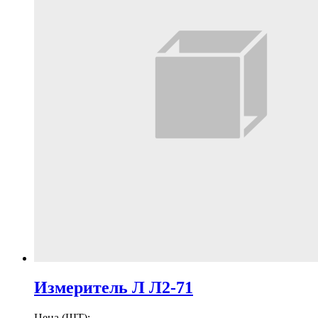
Измеритель Л Л2-71
Цена (ШТ):