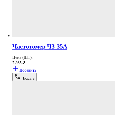
Частотомер Ч3-35А
Цена (ШТ):
7 865
₽
Добавить
Продать