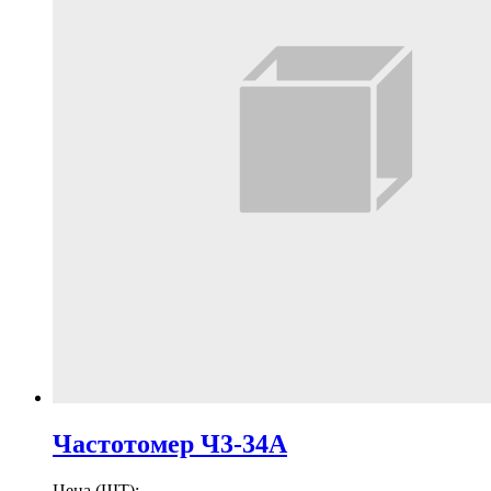
Частотомер Ч3-34А
Цена (ШТ):